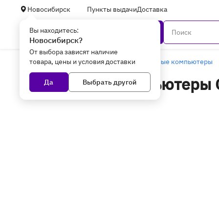
Новосибирск
Пункты выдачи
Доставка
Вы находитесь:
Каталог
Новосибирск?
От выбора зависят наличие
товара, цены и условия доставки
Главная
Уцененные товары
Настольные компьютеры
Настольные компьютеры С
Да
Выбрать другой
товары