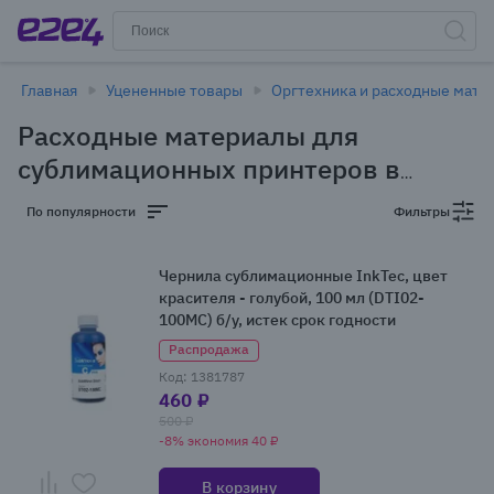
Главная
Уцененные товары
Оргтехника и расходные мате
Расходные материалы для
сублимационных принтеров в
Новосибирске - уцененные товары
По популярности
Фильтры
(1 товар)
Чернила сублимационные InkTec, цвет
красителя - голубой, 100 мл (DTI02-
100MC) б/у, истек срок годности
Распродажа
Код: 1381787
460 ₽
500 ₽
-8% экономия 40 ₽
В корзину