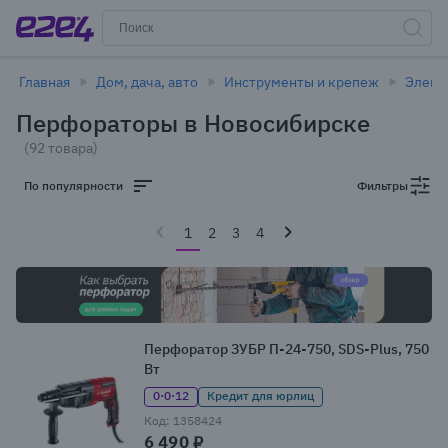
Главная
Дом, дача, авто
Инструменты и крепеж
Элект
Перфораторы в Новосибирске
(92 товара)
По популярности
Фильтры
1
2
3
4
Перфоратор ЗУБР П-24-750, SDS-Plus, 750
Вт
0·0·12
Кредит для юрлиц
Код: 1358424
6 490 ₽