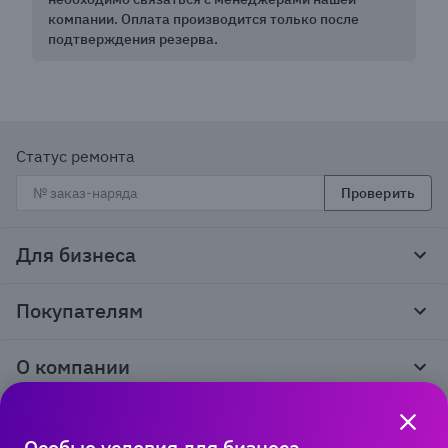
компании. Оплата производится только после
подтверждения резерва.
Статус ремонта
Проверить
Для бизнеса
Корпоративным клиентам
Покупателям
Тендеры и гос закупки
Программы лояльности
Контакты
О компании
Пункты выдачи
Как оформить заказ
О нас
Доставка
Медиа
Реквизиты
Гарантия и возврат
Особые условия для бизнеса