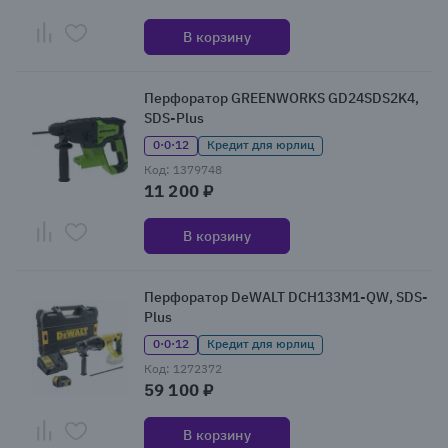
В корзину
Перфоратор GREENWORKS GD24SDS2K4,
SDS-Plus
0·0·12
Кредит для юрлиц
Код: 1379748
11 200 ₽
В корзину
Перфоратор DeWALT DCH133M1-QW, SDS-
Plus
0·0·12
Кредит для юрлиц
Код: 1272372
59 100 ₽
В корзину