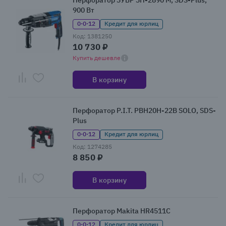
Перфоратор ЗУБР ЗП-2890 М, SDS-Plus,
900 Вт
0·0·12
Кредит для юрлиц
Код: 1381250
10 730 ₽
Купить дешевле
В корзину
Перфоратор P.I.T. PBH20H-22B SOLO, SDS-
Plus
0·0·12
Кредит для юрлиц
Код: 1274285
8 850 ₽
В корзину
Перфоратор Makita HR4511С
0·0·12
Кредит для юрлиц