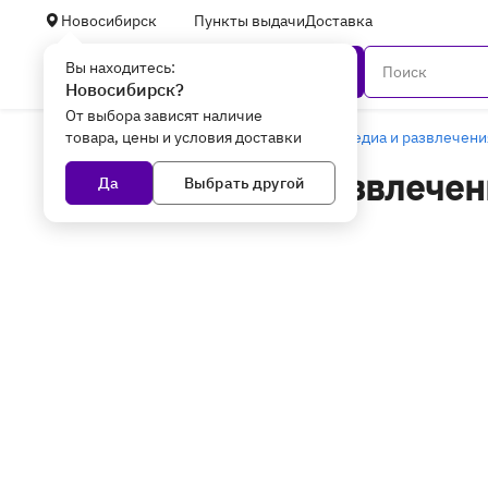
Новосибирск
Пункты выдачи
Доставка
Вы находитесь:
Каталог
Новосибирск?
От выбора зависят наличие
товара, цены и условия доставки
Главная
Уцененные товары
Мультимедиа и развлечени
Мультимедиа и развлечени
Да
Выбрать другой
Новосибирске - уцененны