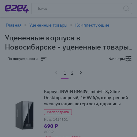
Главная
Уцененные товары
Комплектующие
Уцененные корпуса в
Новосибирске - уцененные товары
(43 товара)
По популярности
Фильтры
1
2
Корпус INWIN BM639 , mini-ITX, Slim-
Desktop, черный, 160W б/у, с внутренней
эксплуатации, потертости, царапины
Распродажа
Код: 1414801
690 ₽
800 ₽