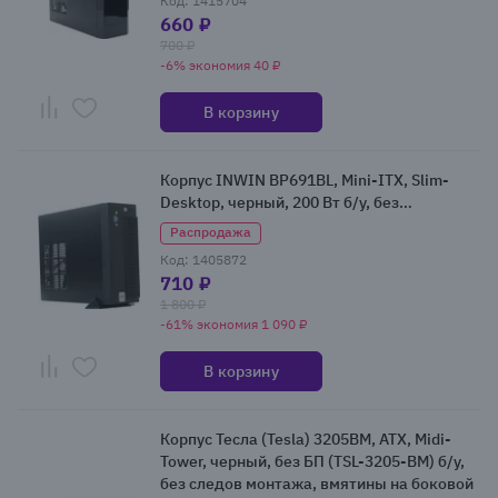
Код: 1415704
660 ₽
700 ₽
-6% экономия 40 ₽
В корзину
Корпус INWIN BP691BL, Mini-ITX, Slim-
Desktop, черный, 200 Вт б/у, без
комплекта - только корпус с блоком
Распродажа
питания
Код: 1405872
710 ₽
1 800 ₽
-61% экономия 1 090 ₽
В корзину
Корпус Тесла (Tesla) 3205BM, ATX, Midi-
Tower, черный, без БП (TSL-3205-BM) б/у,
без следов монтажа, вмятины на боковой