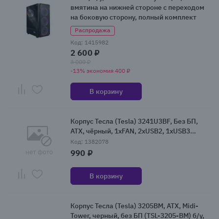
вмятина на нижней стороне с переходом
на боковую сторону, полный комплект
Распродажа
Код: 1415982
2 600 ₽
3 000 ₽
-13% экономия 400 ₽
В корзину
Корпус Тесла (Tesla) 3241U3BF, Без БП,
ATX, чёрный, 1xFAN, 2xUSB2, 1xUSB3
(RMA_TSL-3241U3-BF) {новый; замятие на
Код: 1382078
заднем левом нижнем углу}
990 ₽
В корзину
Корпус Тесла (Tesla) 3205BM, ATX, Midi-
Tower, черный, без БП (TSL-3205-BM) б/у,