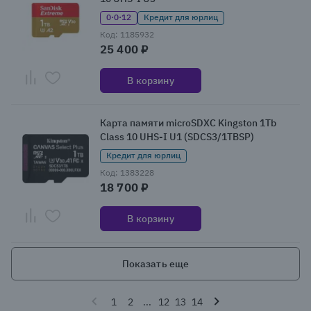
0·0·12
Кредит для юрлиц
Код: 1185932
25 400 ₽
В корзину
Карта памяти microSDXC Kingston 1Tb
Class 10 UHS-I U1 (SDCS3/1TBSP)
Кредит для юрлиц
Код: 1383228
18 700 ₽
В корзину
Показать еще
1
2
...
12
13
14