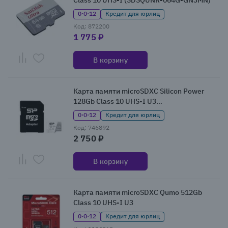
Class 10 UHS-I (SDSQUNR-064G-GN3MN)
0·0·12
Кредит для юрлиц
Код: 872200
1 775 ₽
В корзину
Карта памяти microSDXC Silicon Power
128Gb Class 10 UHS-I U3
(SP128GBSTXDA2V20SP)
0·0·12
Кредит для юрлиц
Код: 746892
2 750 ₽
В корзину
Карта памяти microSDXC Qumo 512Gb
Class 10 UHS-I U3
0·0·12
Кредит для юрлиц