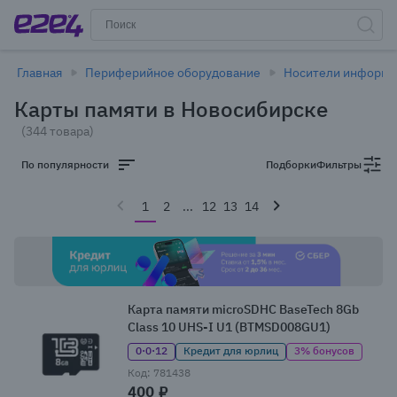
Главная
Периферийное оборудование
Носители информа
Карты памяти в Новосибирске
(344 товара)
По популярности
Подборки
Фильтры
1
2
...
12
13
14
Карта памяти microSDHC BaseTech 8Gb
Class 10 UHS-I U1 (BTMSD008GU1)
0·0·12
Кредит для юрлиц
3% бонусов
Код: 781438
400 ₽