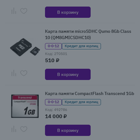
В корзину
Карта памяти microSDHC Qumo 8Gb Class
10 (QM8GMICSDHC10)
0·0·12
Кредит для юрлиц
Код: 270501
510 ₽
В корзину
Карта памяти CompactFlash Transcend 1Gb
0·0·12
Кредит для юрлиц
Код: 492786
14 000 ₽
В корзину