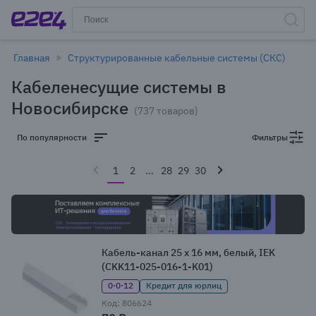
Главная
Структурированные кабельные системы (СКС)
Кабеленесущие системы в
Новосибирске
(737 товаров)
По популярности
Фильтры
1
2
...
28
29
30
Кабель-канал 25 x 16 мм, белый, IEK
(CKK11-025-016-1-K01)
0·0·12
Кредит для юрлиц
Код: 806624