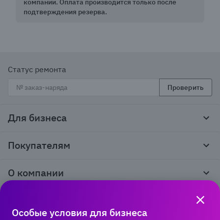
компании. Оплата производится только после
подтверждения резерва.
Статус ремонта
Проверить
Для бизнеса
Корпоративным клиентам
Покупателям
Тендеры и гос закупки
Программы лояльности
Контакты
О компании
Пункты выдачи
Как оформить заказ
О нас
Доставка
Медиа
Реквизиты
Гарантия и возврат
Особые условия для бизнеса
Политика компании по сохранности персональных
Способы оплаты
Блог