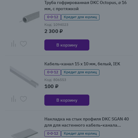
Труба гофрированная DKC Octopus, ⌀ 16
мм, с протяжкой
0·0·12
Кредит для юрлиц
Код: 1094023
2 300 ₽
В корзину
Кабель-канал 15 x 10 мм, белый, IEK
0·0·12
Кредит для юрлиц
Код: 806553
100 ₽
В корзину
Накладка на стык профиля DKC SGAN 40
для для настенного кабель-канала
шириной 40 мм
0·0·12
Кредит для юрлиц