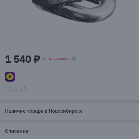
Item
1
1 540 ₽
of
Купить дешевле
1
Наличие товара в Новосибирске
Описание