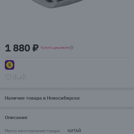
Item
1
1 880 ₽
of
Купить дешевле
1
Наличие товара в Новосибирске
Описание
Место изготовления товара
КИТАЙ