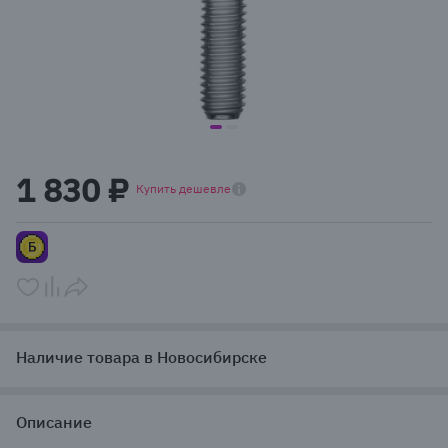
item
item
Item
0
1
1
1 830 ₽
of
Купить дешевле
2
Наличие товара в Новосибирске
Описание