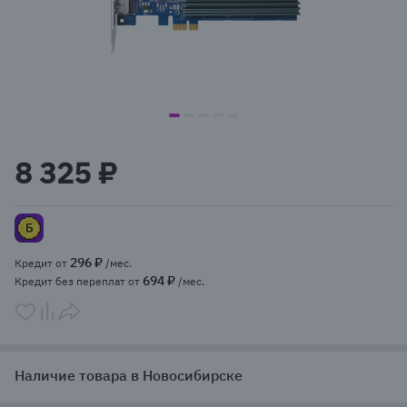
item
item
item
item
item
Item
0
1
2
3
4
1
8 325 ₽
of
5
296 ₽
Кредит от
/мес.
694 ₽
Кредит без переплат от
/мес.
Наличие товара в Новосибирске