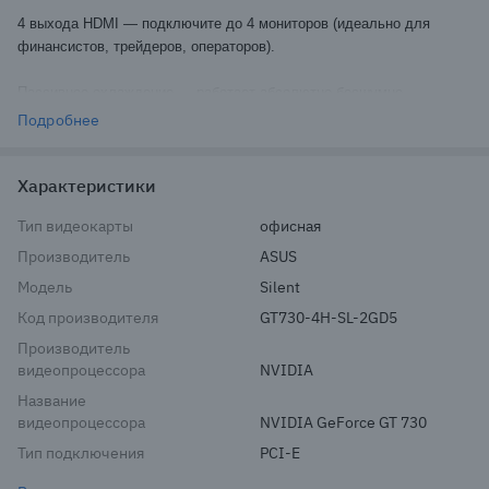
4 выхода HDMI — подключите до 4 мониторов (идеально для
финансистов, трейдеров, операторов).
Пассивное охлаждение — работает абсолютно бесшумно.
Подробнее
Поддержка разрешения до 4K — чёткое изображение на
современных экранах.
Характеристики
Особенности:
Тип видеокарты
офисная
Не требует дополнительного питания — подключается только к
Производитель
ASUS
слоту PCI-E.
Модель
Silent
Код производителя
GT730-4H-SL-2GD5
Компактный размер — подойдёт даже в маленькие корпуса.
Производитель
Низкое энергопотребление — не нагружает блок питания.
видеопроцессора
NVIDIA
Название
Идеальна для Windows, Linux, офисных приложений, Zoom,
видеопроцессора
NVIDIA GeForce GT 730
YouTube.
Тип подключения
PCI-E
Для кого: