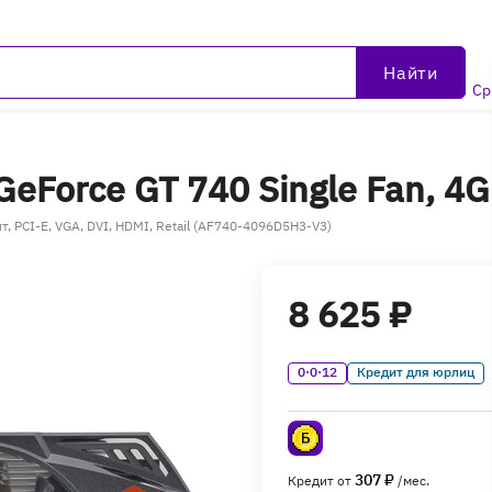
Найти
Ср
eForce GT 740 Single Fan, 4
, PCI-E, VGA, DVI, HDMI, Retail (AF740-4096D5H3-V3)
8 625 ₽
0·0·12
Кредит для юрлиц
307 ₽
Кредит от
/мес.