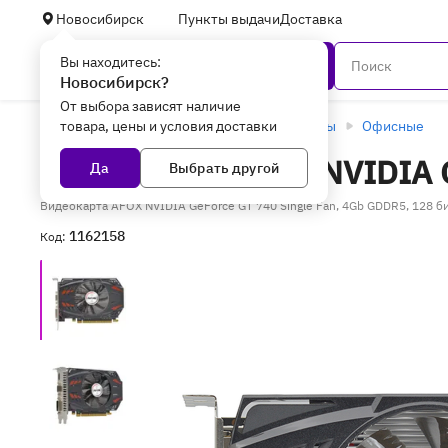
Новосибирск
Пункты выдачи
Доставка
Вы находитесь:
Каталог
Новосибирск?
От выбора зависят наличие
товара, цены и условия доставки
Главная
Комплектующие
Видеокарты
Офисные
Видеокарта AFOX NVIDIA G
Да
Выбрать другой
Видеокарта AFOX NVIDIA GeForce GT 740 Single Fan, 4Gb GDDR5, 128 бит
1162158
Код: