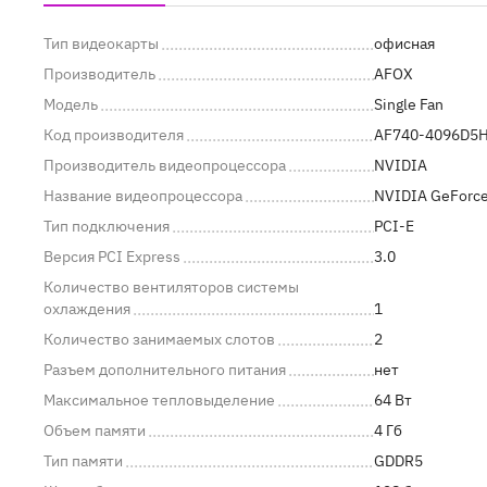
Тип видеокарты
офисная
Производитель
AFOX
Модель
Single Fan
Код производителя
AF740-4096D5
Производитель видеопроцессора
NVIDIA
Название видеопроцессора
NVIDIA GeForce
Тип подключения
PCI-E
Версия PCI Express
3.0
Количество вентиляторов системы
охлаждения
1
Количество занимаемых слотов
2
Разъем дополнительного питания
нет
Максимальное тепловыделение
64 Вт
Объем памяти
4 Гб
Тип памяти
GDDR5