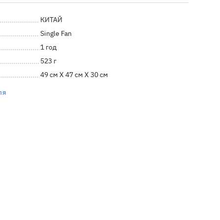
КИТАЙ
Single Fan
1 год
523 г
49 см X 47 см X 30 см
ля