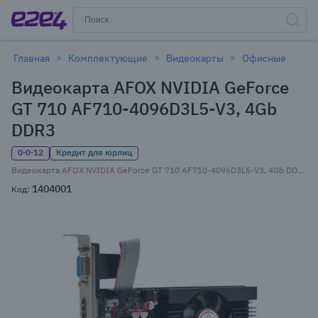
Главная
Комплектующие
Видеокарты
Офисные
Видеокарта AFOX NVIDIA GeForce
GT 710 AF710-4096D3L5-V3, 4Gb
DDR3
0·0·12
Кредит для юрлиц
Видеокарта AFOX NVIDIA GeForce GT 710 AF710-4096D3L5-V3, 4Gb DDR3, 64 бит, PCI-E, VGA, DVI, HDMI, Retail (AF710-4096D3L5-V3)
1404001
Код: