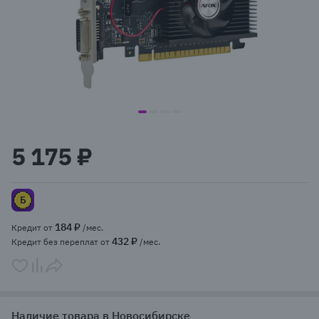
item
item
item
item
Item
0
1
2
3
1
5 175 ₽
of
4
184 ₽
Кредит от
/мес.
432 ₽
Кредит без переплат от
/мес.
Наличие товара в Новосибирске