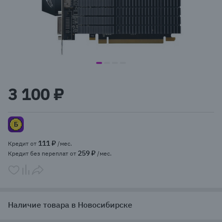
item
item
item
item
Item
0
1
2
3
1
3 100 ₽
of
4
111 ₽
Кредит от
/мес.
259 ₽
Кредит без переплат от
/мес.
Наличие товара в Новосибирске