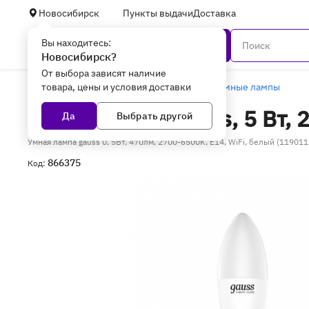
Новосибирск
Пункты выдачи
Доставка
Вы находитесь:
Каталог
Новосибирск?
От выбора зависят наличие
товара, цены и условия доставки
Главная
Умный дом
Умный свет
Умные лампы
Умная лампа gauss, 5 Вт, 
Да
Выбрать другой
Умная лампа gauss 0, 5Вт, 470лм, 2700-6500K, E14, WiFi, белый (119011
866375
Код: