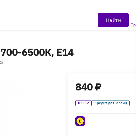
Найти
Ср
2700-6500К, E14
2)
840 ₽
0·0·12
Кредит для юрлиц