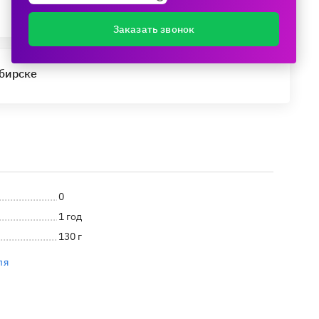
Заказать звонок
ибирске
0
1 год
130 г
ля