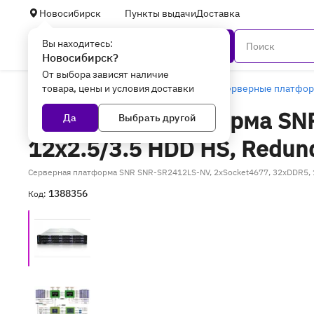
Новосибирск
Пункты выдачи
Доставка
Вы находитесь:
Каталог
Новосибирск?
От выбора зависят наличие
товара, цены и условия доставки
Главная
Серверное оборудование
Серверные платфо
Серверная платформа SNR
Да
Выбрать другой
12x2.5/3.5 HDD HS, Redun
Серверная платформа SNR SNR-SR2412LS-NV, 2xSocket4677, 32xDDR5, 12
1388356
Код: