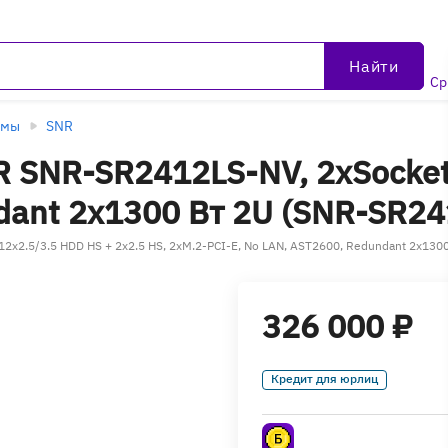
Найти
Ср
рмы
SNR
 SNR-SR2412LS-NV, 2xSocke
dant 2x1300 Вт 2U (SNR-SR2
x2.5/3.5 HDD HS + 2x2.5 HS, 2xM.2-PCI-E, No LAN, AST2600, Redundant 2x130
326 000 ₽
Кредит для юрлиц