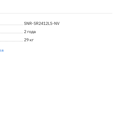
SNR-SR2412LS-NV
2 года
29 кг
ля