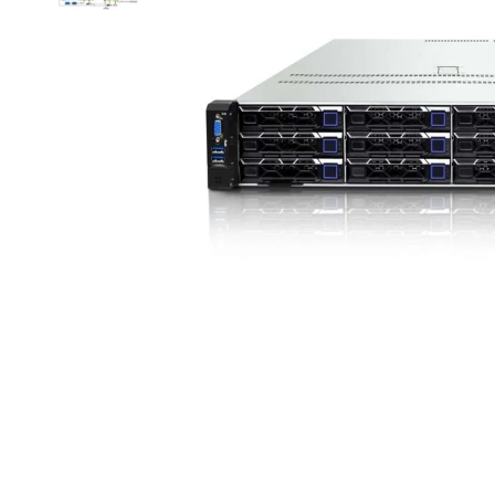
Item
1
of
2