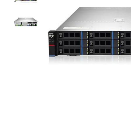
Item
1
of
3