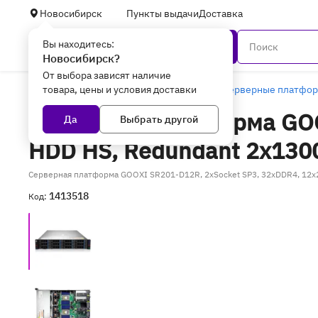
Новосибирск
Пункты выдачи
Доставка
Вы находитесь:
Каталог
Новосибирск?
От выбора зависят наличие
товара, цены и условия доставки
Главная
Серверное оборудование
Серверные платфо
Серверная платформа GOO
Да
Выбрать другой
HDD HS, Redundant 2x1300
Серверная платформа GOOXI SR201-D12R, 2xSocket SP3, 32xDDR4, 12x2.5
1413518
Код: