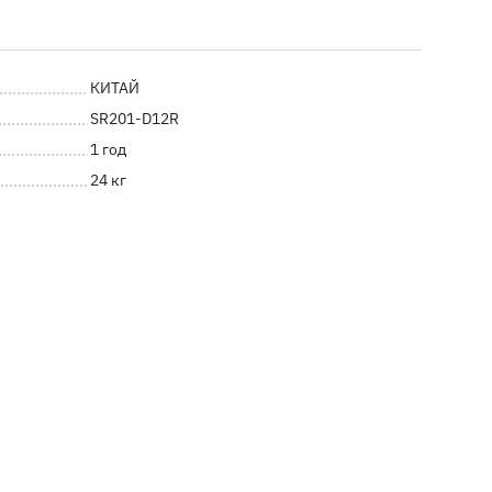
КИТАЙ
SR201-D12R
1 год
24 кг