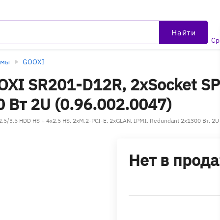
Найти
Ср
рмы
GOOXI
XI SR201-D12R, 2xSocket SP3
 Вт 2U (0.96.002.0047)
/3.5 HDD HS + 4x2.5 HS, 2xM.2-PCI-E, 2xGLAN, IPMI, Redundant 2x1300 Вт, 2U 
Нет в прод