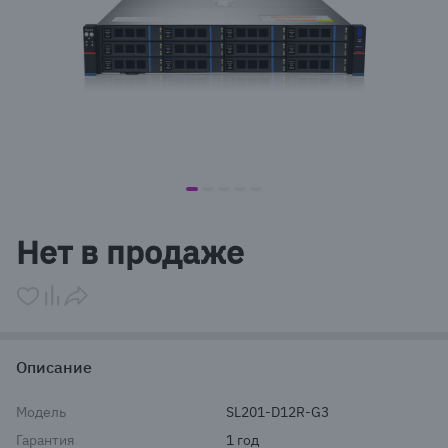
item
item
item
item
item
Item
0
1
2
3
4
1
Нет в продаже
of
5
Описание
Модель
SL201-D12R-G3
Гарантия
1 год