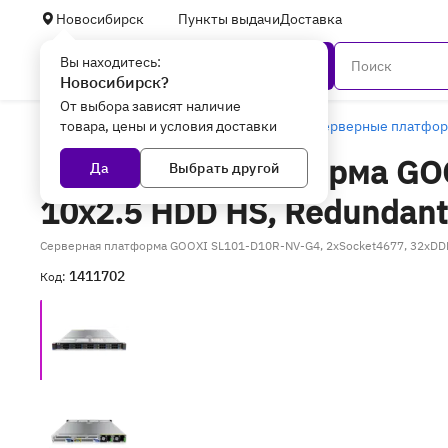
Новосибирск
Пункты выдачи
Доставка
Вы находитесь:
Каталог
Новосибирск?
От выбора зависят наличие
товара, цены и условия доставки
Главная
Серверное оборудование
Серверные платфо
Серверная платформа GOO
Да
Выбрать другой
10x2.5 HDD HS, Redundant
Серверная платформа GOOXI SL101-D10R-NV-G4, 2xSocket4677, 32xDDR5,
1411702
Код: