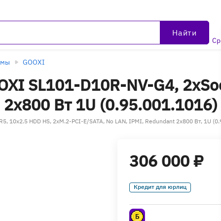
Найти
Ср
рмы
GOOXI
XI SL101-D10R-NV-G4, 2xSo
 2x800 Вт 1U (0.95.001.1016)
 10x2.5 HDD HS, 2xM.2-PCI-E/SATA, No LAN, IPMI, Redundant 2x800 Вт, 1U (0.
306 000 ₽
Кредит для юрлиц