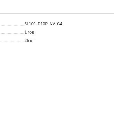
SL101-D10R-NV-G4
1 год
26 кг