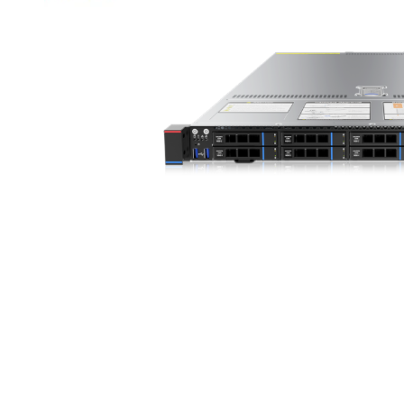
Item
1
of
2