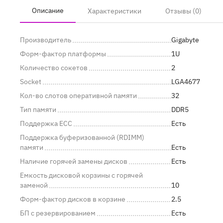
Описание
Характеристики
Отзывы (0)
Производитель
Gigabyte
Форм-фактор платформы
1U
Количество сокетов
2
Socket
LGA4677
Кол-во слотов оперативной памяти
32
Тип памяти
DDR5
Поддержка ECC
Есть
Поддержка буферизованной (RDIMM)
памяти
Есть
Наличие горячей замены дисков
Есть
Емкость дисковой корзины с горячей
заменой
10
Форм-фактор дисков в корзине
2.5
БП с резервированием
Есть