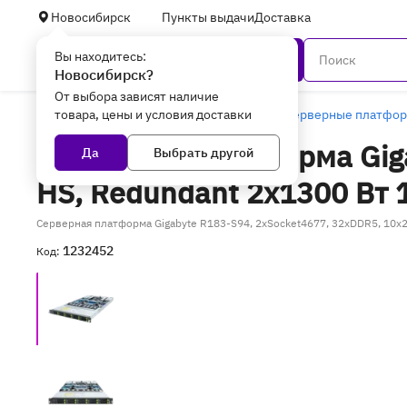
Новосибирск
Пункты выдачи
Доставка
Вы находитесь:
Каталог
Новосибирск?
От выбора зависят наличие
товара, цены и условия доставки
Главная
Серверное оборудование
Серверные платфо
Серверная платформа Giga
Да
Выбрать другой
HS, Redundant 2x1300 Вт 
Серверная платформа Gigabyte R183-S94, 2xSocket4677, 32xDDR5, 10x2
1232452
Код: