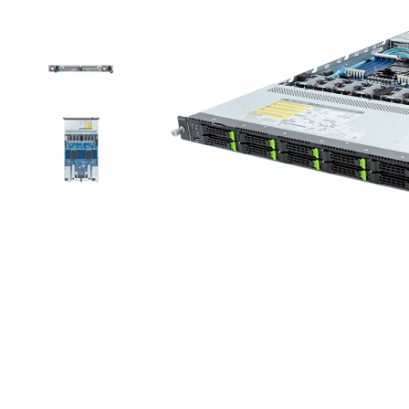
Item
1
of
4