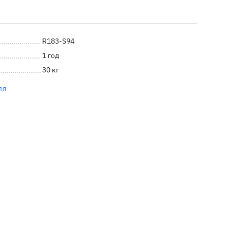
R183-S94
1 год
30 кг
ля