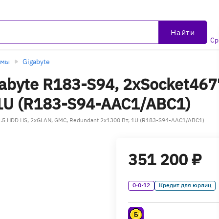
Найти
Ср
рмы
Gigabyte
byte R183-S94, 2xSocket467
1U (R183-S94-AAC1/ABC1)
.5 HDD HS, 2xGLAN, GMC, Redundant 2x1300 Вт, 1U (R183-S94-AAC1/ABC1)
351 200 ₽
0·0·12
Кредит для юрлиц