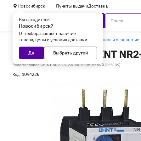
Новосибирск
Пункты выдачи
Доставка
Вы находитесь:
Каталог
Новосибирск?
От выбора зависят наличие
товара, цены и условия доставки
Главная
Дом, дача, авто
Электротехника и освещение
Реле тепловое CHINT NR2
Да
Выбрать другой
Реле тепловое CHINT NR2-25, 2.5-4А, 690B, белый (268139)
1094226
Код: