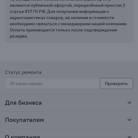
являются публичной офертой, определённой пунктом 2
статьи 437 ГК РФ. Для получения информации о
характеристиках товаров, их наличии и стоимости
необходимо связаться с менеджерами нашей компании.
Оплата производится только после подтверждения
резерва.
Статус ремонта
Проверить
Для бизнеса
Корпоративным клиентам
Покупателям
Тендеры и гос закупки
Программы лояльности
Контакты
О компании