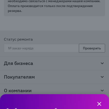
необходимо связаться с менеджерами нашей компании.
Оплата производится только после подтверждения
резерва.
Статус ремонта
Проверить
Для бизнеса
Корпоративным клиентам
Покупателям
Тендеры и гос закупки
Программы лояльности
Контакты
О компании
Пункты выдачи
Как оформить заказ
О нас
Доставка
Медиа
Реквизиты
Гарантия и возврат