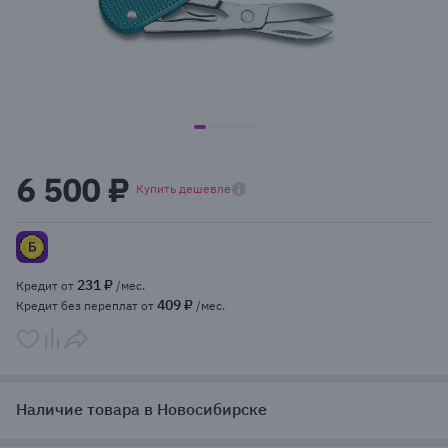
item
item
item
item
Item
0
1
2
3
1
6 500 ₽
of
Купить дешевле
4
231 ₽
Кредит от
/мес.
409 ₽
Кредит без переплат от
/мес.
Наличие товара в Новосибирске