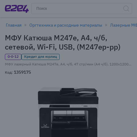
Главная
Оргтехника и расходные материалы
Лазерные М
МФУ Катюша M247e, A4, ч/б,
сетевой, Wi-Fi, USB, (M247ep-pp)
0·0·12
Кредит для юрлиц
МФУ лазерный Катюша M247e, A4, ч/б, 47 стр/мин (A4 ч/б), 1200x1200 dpi, дуплекс, ДАПД-50 листов, факс, сетевой, Wi-Fi, USB, черный (M247ep-pp) Внесен в реестр Минпромторга РФ
1359175
Код: