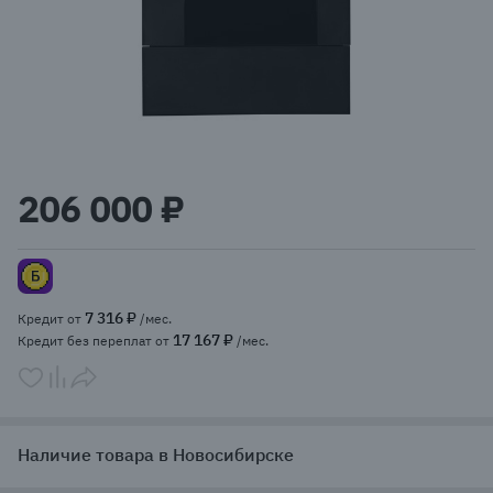
Item
1
206 000 ₽
of
1
7 316 ₽
Кредит от
/мес.
17 167 ₽
Кредит без переплат от
/мес.
Наличие товара в Новосибирске