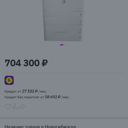
item
item
Item
0
1
1
704 300 ₽
of
2
27 102 ₽
Кредит от
/мес.
58 692 ₽
Кредит без переплат от
/мес.
Наличие товара в Новосибирске