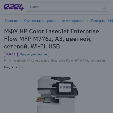
Главная
Оргтехника и расходные материалы
Лазерные М
МФУ HP Color LaserJet Enterprise
Flow MFP M776z, A3, цветной,
сетевой, Wi-Fi, USB
0·0·12
Кредит для юрлиц
МФУ лазерный HP Color LaserJet Enterprise Flow MFP M776z, A3, цветной, 46стр/мин (A4 ч/б), 46стр/мин (A4 цв.), 26стр/мин (A3 ч/б), 26стр/мин (A3 цв.), 1200x1200dpi, дуплекс, ДАПД-200 листов, факс, сетевой, Wi-Fi, USB (3WT91A)
792805
Код: