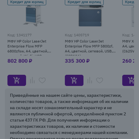
Кредит для юрлиц
Кредит для юрлиц
Кредит
Код: 1341177
Код: 1405719
Код: 140
МФУ HP Color LaserJet
МФУ HP Color LaserJet
МФУ Xerox
Enterprise Flow MFP
Enterprise Flow MFP 5800zf,
A4, цветн
6800zfsw, A4, цветной,
A4, цветной, сетевой, USB,
(C625V_D
сетевой, Wi-Fi, USB,
(58R10A)
802 800 ₽
335 300 ₽
260 20
(6QN37A)
Item
Приведённые на нашем сайте цены, характеристики,
1
количество товаров, а также информация об их наличии
of
на складе носят ознакомительный характер и не
25
являются публичной офертой, определённой пунктом 2
статьи 437 ГК РФ. Для получения информации о
характеристиках товаров, их наличии и стоимости
необходимо связаться с менеджерами нашей компании.
Оплата производится только после подтверждения