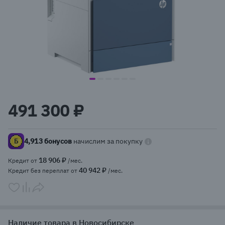
item
item
item
item
item
item
Item
0
1
2
3
4
5
1
491 300 ₽
of
6
4,913 бонусов
начислим за покупку
18 906 ₽
Кредит от
/мес.
40 942 ₽
Кредит без переплат от
/мес.
Наличие товара в Новосибирске