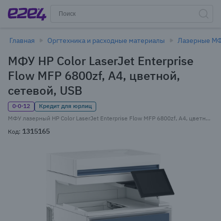
Главная
Оргтехника и расходные материалы
Лазерные М
МФУ HP Color LaserJet Enterprise
Flow MFP 6800zf, A4, цветной,
сетевой, USB
0·0·12
Кредит для юрлиц
МФУ лазерный HP Color LaserJet Enterprise Flow MFP 6800zf, A4, цветной, 55 стр/мин (A4 ч/б), 55 стр/мин (A4 цв.), 1200x1200 dpi, дуплекс, ДАПД-150 листов, сетевой, USB, белый/синий, требуется запуск через АСЦ (6QN36A)
1315165
Код: