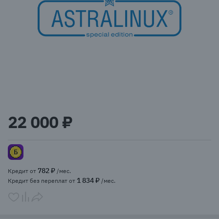
Item
1
22 000 ₽
of
1
782 ₽
Кредит от
/мес.
1 834 ₽
Кредит без переплат от
/мес.