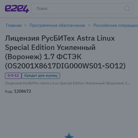
Главная
Программное обеспечение
Российские операци
Лицензия РусБИТех Astra Linux
Special Edition Усиленный
(Воронеж) 1.7 ФСТЭК
(OS2001X8617DIG000WS01-SO12)
0·0·12
Кредит для юрлиц
Лицензия РусБИТех Astra Linux Special Edition Усиленный (Воронеж) 1.7 ФСТЭК, Russian, бессрочная базовая лицензия для ПК, электронный ключ (OS2001X8617DIG000WS01-SO12)
1208672
Код: