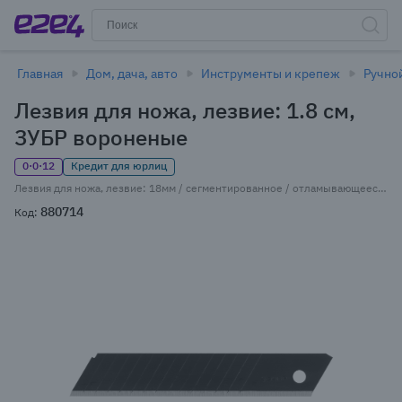
Главная
Дом, дача, авто
Инструменты и крепеж
Ручно
Лезвия для ножа, лезвие: 1.8 см,
ЗУБР во­ро­не­ные
0·0·12
Кредит для юрлиц
Лезвия для ножа, лезвие: 18мм / сегментированное / отламывающееся, кассета для лезвий, ЗУБР ПРОФЕССИОНАЛ во­ро­не­ные (09716-18-10)
880714
Код: