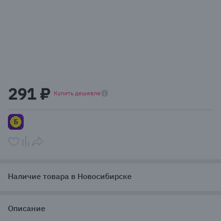
Item
1
291 ₽
of
Купить дешевле
1
Наличие товара в Новосибирске
Описание