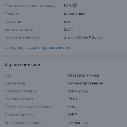
Место изготовления товара
КИТАЙ
Модель
во­ро­не­ные
Гарантия
нет
Вес в упаковке
167 г
Габариты упаковки
2.1 м X 63 см X 13 см
Описание на сайте производителя
Характеристики
Тип
Лезвия для ножа
Тип лезвия
сегментированное
Материал лезвия
сталь У12А
Ширина лезвия
18 мм
Отламывающееся лезвие
есть
Производитель
ЗУБР
Конструкция лезвия
нет данных