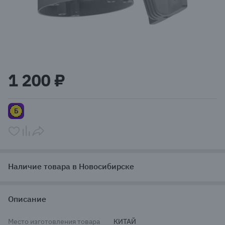
Item
1
1 200 ₽
of
1
Наличие товара в Новосибирске
Описание
Место изготовления товара
КИТАЙ