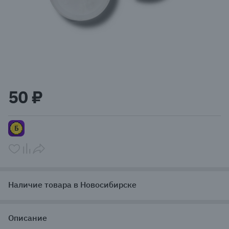
Item
1
50 ₽
of
1
Наличие товара в Новосибирске
Описание