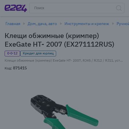
Главная
Дом, дача, авто
Инструменты и крепеж
Ручно
Клещи обжимные (кримпер)
ExeGate HT- 2007 (EX271112RUS)
0·0·12
Кредит для юрлиц
Клещи обжимные (кримпер) ExeGate HT- 2007, RJ45 / RJ12 / RJ11, устройство для зачистки кабеля (EX271112RUS)
871415
Код: