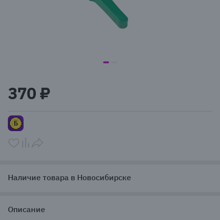
item
item
Item
0
1
1
370 ₽
of
2
Наличие товара в Новосибирске
Описание