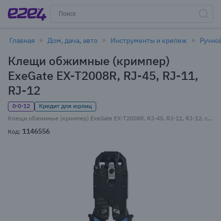
Главная
Дом, дача, авто
Инструменты и крепеж
Ручно
Клещи обжимные (кримпер)
ExeGate EX-T2008R, RJ-45, RJ-11,
RJ-12
0·0·12
Кредит для юрлиц
Клещи обжимные (кримпер) ExeGate EX-T2008R, RJ-45, RJ-11, RJ-12, с храповым механизмом (EX293155RUS)
1146556
Код: