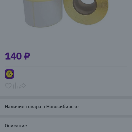
Item
1
140 ₽
of
1
Наличие товара в Новосибирске
Описание