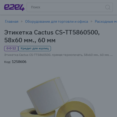
Главная
Оборудование для торговли и офиса
Расходные м
Этикетка Cactus CS-TT5860500,
58x60 мм., 60 мм
0·0·12
Кредит для юрлиц
Этикетка Cactus CS-TT5860500, прямая термопечать, 58x60 мм., 60 мм, втулка: 4 см, 500 шт., Thermal Top (Топ), самоклеящаяся 1 шт. (CS-TT5860500)
1258606
Код: