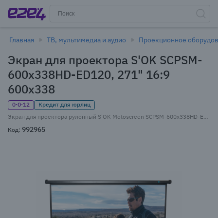
Главная
ТВ, мультимедиа и аудио
Проекционное оборудо
Экран для проектора S'OK SCPSM-
600x338HD-ED120, 271" 16:9
600x338
0·0·12
Кредит для юрлиц
Экран для проектора рулонный S'OK Motoscreen SCPSM-600x338HD-ED120, настенно-потолочный моторизированный, 271" 16:9 600x338 Fiberglass, ПДУ (SCPSM-600x338HD-ED120)
992965
Код: