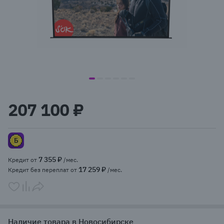
item
item
item
item
item
item
Item
0
1
2
3
4
5
1
207 100 ₽
of
6
7 355 ₽
Кредит от
/мес.
17 259 ₽
Кредит без переплат от
/мес.
Наличие товара в Новосибирске