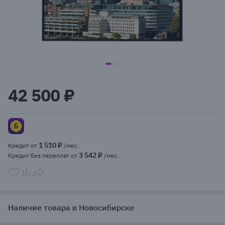
item
item
Item
0
1
1
42 500 ₽
of
2
1 510 ₽
Кредит от
/мес.
3 542 ₽
Кредит без переплат от
/мес.
Наличие товара в Новосибирске