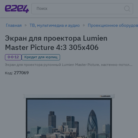
Главная
ТВ, мультимедиа и аудио
Проекционное оборудо
Экран для проектора Lumien
Master Picture 4:3 305x406
0·0·12
Кредит для юрлиц
Экран для проектора рулонный Lumien Master Picture, настенно-потолочный 4:3 305x406 MW, экран (LMP-100114)
277069
Код: