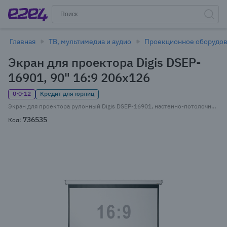
Главная
ТВ, мультимедиа и аудио
Проекционное оборудо
Экран для проектора Digis DSEP-
16901, 90" 16:9 206x126
0·0·12
Кредит для юрлиц
Экран для проектора рулонный Digis DSEP-16901, настенно-потолочный моторизированный, 90" 16:9 206x126 MW, экран, привод (DSEP-16901)
736535
Код: