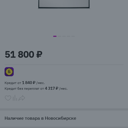
item
item
item
item
item
Item
0
1
2
3
4
1
51 800 ₽
of
5
1 840 ₽
Кредит от
/мес.
4 317 ₽
Кредит без переплат от
/мес.
Наличие товара в Новосибирске