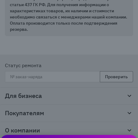
статьи 437 ГК РФ. Для получения информации о
характеристиках товаров, их наличии и стоимости
необходимо связаться с менеджерами нашей компании.
Оплата производится только после подтверждения
резерва.
Статус ремонта
Проверить
Для бизнеса
Корпоративным клиентам
Покупателям
Тендеры и гос закупки
Программы лояльности
Контакты
О компании
Пункты выдачи