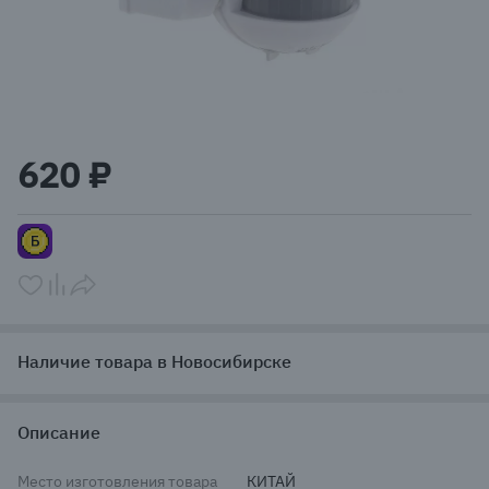
Item
1
620 ₽
of
1
Наличие товара в Новосибирске
Описание
Место изготовления товара
КИТАЙ