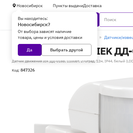
Новосибирск
Пункты выдачи
Доставка
Вы находитесь:
Каталог
Новосибирск?
От выбора зависят наличие
товара, цены и условия доставки
Главная
Сетевое оборудование
ОПС
Датчики/изве
Датчик движения IEK ДД
Да
Выбрать другой
Датчик движения IEK ДД-018В, 1100Вт, 270град, 12м, IP44, белый (L
847326
Код: