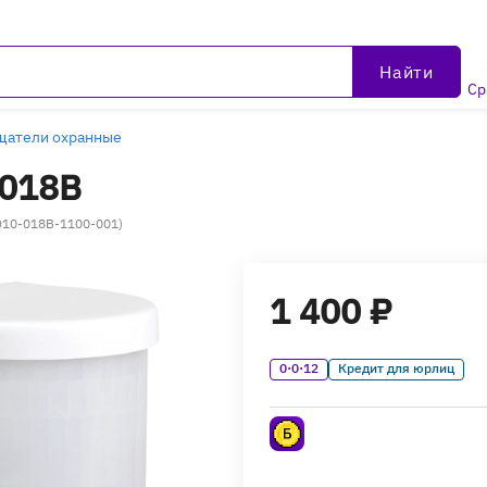
Найти
Ср
щатели охранные
-018В
DD10-018B-1100-001)
1 400 ₽
0·0·12
Кредит для юрлиц