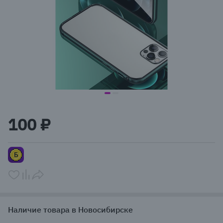
item
item
Item
0
1
1
100 ₽
of
2
Наличие товара в Новосибирске