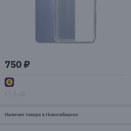
Item
1
750 ₽
of
1
Наличие товара в Новосибирске