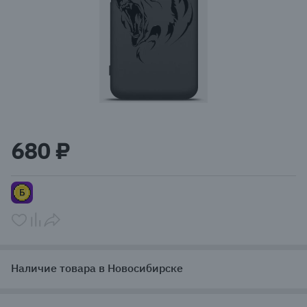
Item
1
680 ₽
of
1
Наличие товара в Новосибирске