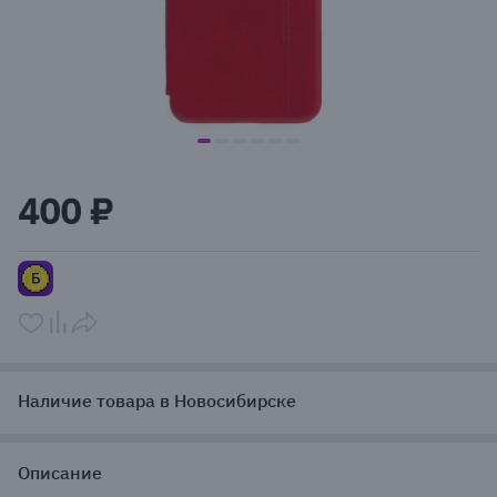
item
item
item
item
item
item
Item
0
1
2
3
4
5
1
400 ₽
of
6
Наличие товара в Новосибирске
Описание