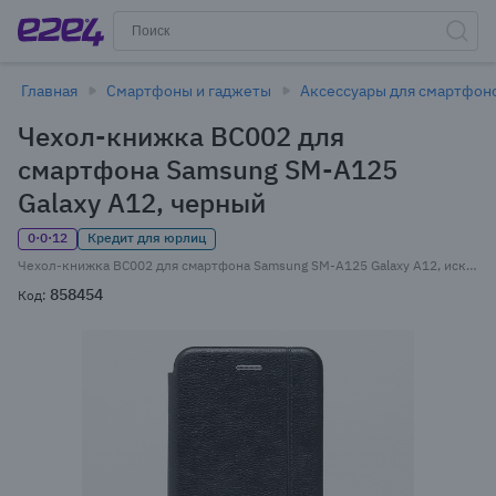
Главная
Смартфоны и гаджеты
Аксессуары для смартфон
Чехол-книжка BC002 для
смартфона Samsung SM-A125
Galaxy A12, черный
0·0·12
Кредит для юрлиц
Чехол-книжка BC002 для смартфона Samsung SM-A125 Galaxy A12, искусственная кожа, черный (126711)
858454
Код: