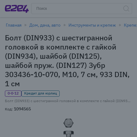
Главная
Дом, дача, авто
Инструменты и крепеж
Креп
Болт (DIN933) с шестигранной
головкой в комплекте с гайкой
(DIN934), шайбой (DIN125),
шайбой пруж. (DIN127) Зубр
303436-10-070, М10, 7 см, 933 DIN,
1 см
0·0·12
Кредит для юрлиц
Болт (DIN933) с шестигранной головкой в комплекте с гайкой (DIN934), шайбой (DIN125), шайбой пруж. (DIN127) Зубр 303436-10-070, М10, 7 см, 933 DIN, 1 см, оцинкованная сталь, 2 шт., фасовка (303436-10-070)
1094565
Код: