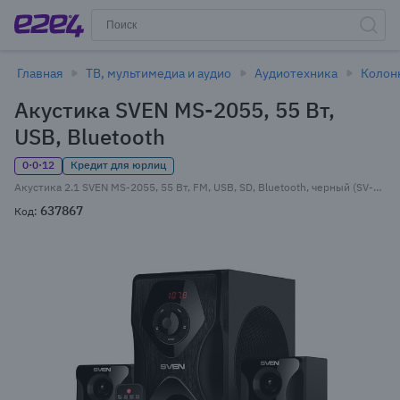
Главная
ТВ, мультимедиа и аудио
Аудиотехника
Колон
Акустика SVEN MS-2055, 55 Вт,
USB, Bluetooth
0·0·12
Кредит для юрлиц
Акустика 2.1 SVEN MS-2055, 55 Вт, FM, USB, SD, Bluetooth, черный (SV-016609)
637867
Код: