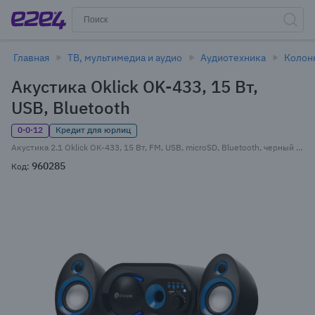
Главная
ТВ, мультимедиа и аудио
Аудиотехника
Колон
Акустика Oklick OK-433, 15 Вт,
USB, Bluetooth
0·0·12
Кредит для юрлиц
Акустика 2.1 Oklick OK-433, 15 Вт, FM, USB, microSD, Bluetooth, черный (1383714)
960285
Код: