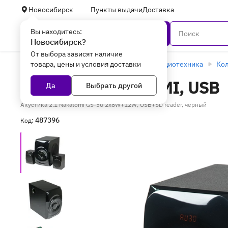
Новосибирск
Пункты выдачи
Доставка
Вы находитесь:
Каталог
Новосибирск?
От выбора зависят наличие
товара, цены и условия доставки
Главная
ТВ, мультимедиа и аудио
Аудиотехника
Кол
Акустика NAKATOMI, USB
Да
Выбрать другой
Акустика 2.1 Nakatomi GS-30 2x8W+12W, USB+SD reader, черный
487396
Код: