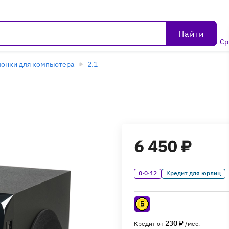
Найти
Ср
онки для компьютера
2.1
6 450 ₽
0·0·12
Кредит для юрлиц
230 ₽
Кредит от
/мес.