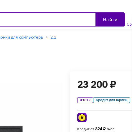
Найти
Ср
онки для компьютера
2.1
23 200 ₽
0·0·12
Кредит для юрлиц
824 ₽
Кредит от
/мес.