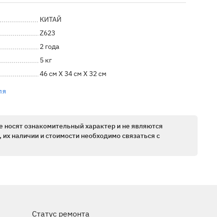
КИТАЙ
Z623
2 года
5 кг
46 см X 34 см X 32 см
ля
е носят ознакомительный характер и не являются
 их наличии и стоимости необходимо связаться с
Статус ремонта