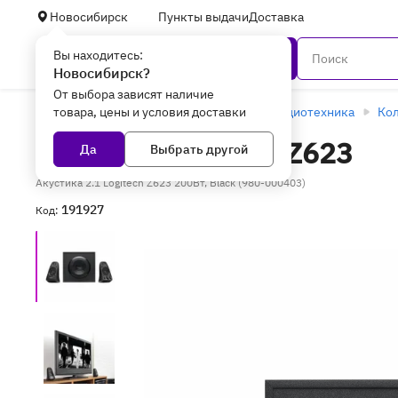
Новосибирск
Пункты выдачи
Доставка
Вы находитесь:
Каталог
Новосибирск?
От выбора зависят наличие
товара, цены и условия доставки
Главная
ТВ, мультимедиа и аудио
Аудиотехника
Кол
Акустика Logitech Z623
Да
Выбрать другой
Акустика 2.1 Logitech Z623 200Вт, Black (980-000403)
191927
Код: