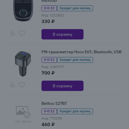
microSD
0·0·12
Кредит для юрлиц
Код: 1211822
330 ₽
В корзину
FM-трансмиттер Hoco E67, Bluetooth, USB
0·0·12
Кредит для юрлиц
Код: 1184797
700 ₽
В корзину
Bethco S27BT
0·0·12
Кредит для юрлиц
Код: 772290
460 ₽