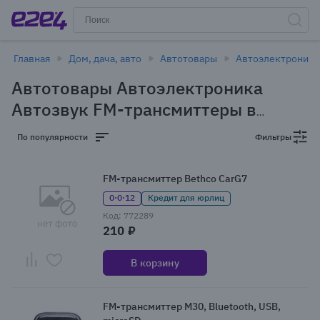
Главная
Дом, дача, авто
Автотовары
Автоэлектроника
Автотовары Автоэлектроника
Автозвук FM-трансмиттеры в
Новосибирске
(17 товаров)
По популярности
Фильтры
FM-трансмиттер Bethco CarG7
0·0·12
Кредит для юрлиц
Код: 772289
210 ₽
В корзину
FM-трансмиттер M30, Bluetooth, USB,